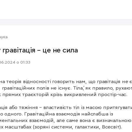
аука
 гравітація – це не сила
06.2024 о 01:33
на теорія відносності говорить нам, що гравітація не є
 гравітаційних полів не існує. Тіла́, як правило, рухают
 прямих траєкторій крізь викривлений простір-час.

ація або тяжіння – властивість тіл із масою притягувати
о одного. Гравітаційна взаємодія найслабша із 
ентальних взаємодій, але саме вона є визначальною 
х масштабах (зоряні системи, галактики, Всесвіт).