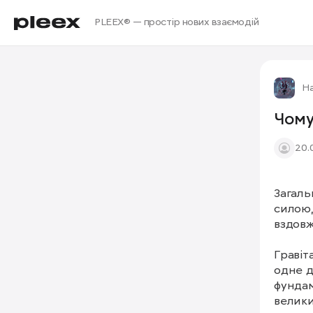
PLEEX® — простір нових взаємодій
Н
Чому
20.
Загаль
силою,
вздовж
Гравіт
одне д
фундам
велики