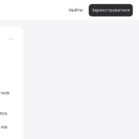
Увійти
Зареєструватися
 
ься 
сь 
на 