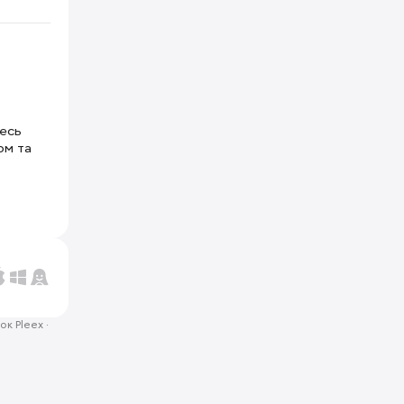
тесь
ом та
ок Pleex
·