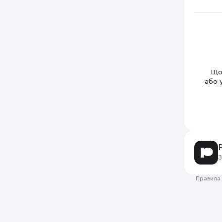
Щоб
або 
З
Правила 