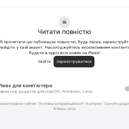
Читати повністю
 прочитати цю публікацію повністю, будь ласка, зареєструй
увійдіть у свій акаунт. Насолоджуйтесь ексклюзивним контент
будьте в курсі всіх новин на Pleex!
Увійти
Зареєструватися
Pleex для комп'ютера
авантаж додаток для macOS, Windows, Linux.
користування сайтом
·
Політика конфіденційності
·
Контакти
·
Скачати додат
© Pleex, 2026