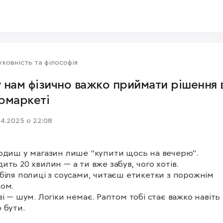
ховність та філософія
 нам фізично важко приймати рішення 
рмаркеті
04.2025 о 22:08
одиш у магазин лише “купити щось на вечерю”.

ить 20 хвилин — а ти вже забув, чого хотів.

біля полиці з соусами, читаєш етикетки з порожнім 
ом.

ві — шум. Логіки немає. Раптом тобі стає важко навіть 
бути. 
