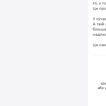
Ні, з 
Це про
У суча
А твій
більше
надлиш
Це наз
Кожне 
сподоб
зусилля
⠀

І саме 
— післ
— част
Щоб
— або 
або 
⠀

Суперм
деталь