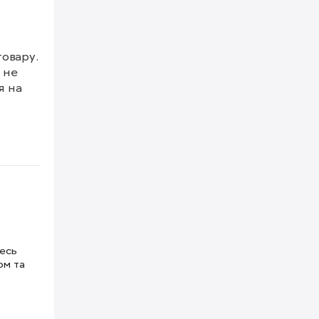
овару.

не 
 на 
е 
тесь
ом та
кожна 