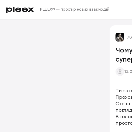
PLEEX® — простір нових взаємодій
Ду
Чому
супе
12.
Ти зах
Проход
Стоїш 
погляд
В голо
просто 