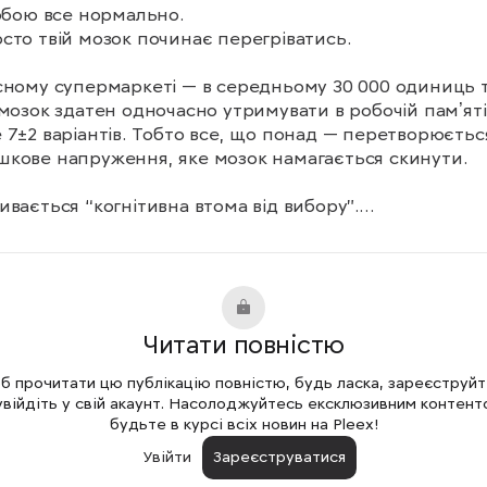
тобою все нормально.

сто твій мозок починає перегріватись.

сному супермаркеті — в середньому 30 000 одиниць т
 мозок здатен одночасно утримувати в робочій памʼяті 
 7±2 варіантів. Тобто все, що понад — перетворюється
кове напруження, яке мозок намагається скинути.

ивається “когнітивна втома від вибору”.

“а цей чи той?”, “а може дешевший?”, “а якщо не 
ається?” — витрачає нейроенергію так само, як фізичн
.

тому:

Читати повністю
я магазину ти втомлений, ніби працював

о купуєш не те, що хотів

 прочитати цю публікацію повністю, будь ласка, зареєструй
взагалі “зависаєш” і йдеш ні з чим

увійдіть у свій акаунт. Насолоджуйтесь ексклюзивним контент
будьте в курсі всіх новин на Pleex!
аркет — це не просто простір. Це надструктура, де 
Увійти
Зареєструватися
 — упаковка, колір, музика, запах — створені, щоб 