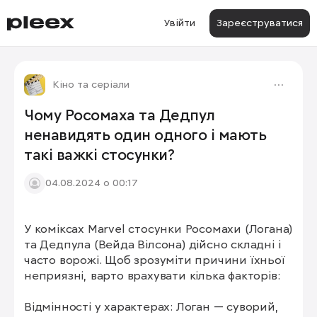
Увійти
Зареєструватися
Кіно та серіали
Чому Росомаха та Дедпул
ненавидять один одного і мають
такі важкі стосунки?
04.08.2024 о 00:17
У коміксах Marvel стосунки Росомахи (Логана) 
та Дедпула (Вейда Вілсона) дійсно складні і 
часто ворожі. Щоб зрозуміти причини їхньої 
неприязні, варто врахувати кілька факторів:

Відмінності у характерах: Логан — суворий, 