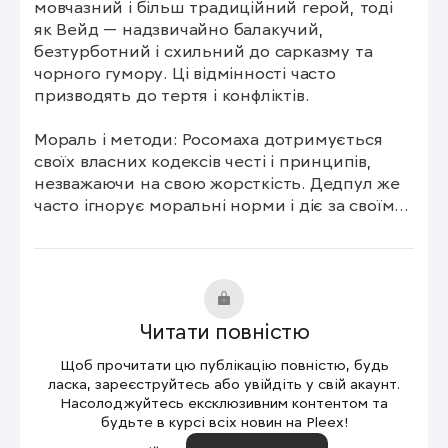
мовчазний і більш традиційний герой, тоді 
як Вейд — надзвичайно балакучий, 
безтурботний і схильний до сарказму та 
чорного гумору. Ці відмінності часто 
призводять до тертя і конфліктів.

Мораль і методи: Росомаха дотримується 
своїх власних кодексів честі і принципів, 
незважаючи на свою жорсткість. Дедпул же 
часто ігнорує моральні норми і діє за своїми 
примхами, що сильно дратує Логана.

Спільні історії і місії: Багато їхніх конфліктів 
пов’язані з тим, що вони потрапляють на 
перехресні місії або мають протилежні цілі. 
Читати повністю
Їхні особисті і професійні шляхи часто 
призводять до зіткнень.

Щоб прочитати цю публікацію повністю, будь
ласка, зареєструйтесь або увійдіть у свій акаунт.
Гумор Дедпула: Вейд постійно насміхається 
Насолоджуйтесь ексклюзивним контентом та
будьте в курсі всіх новин на Pleex!
над Логаном і випробовує його терпіння 