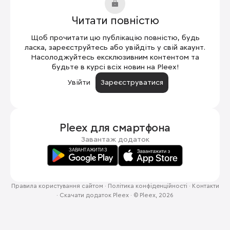
Читати повністю
Щоб прочитати цю публікацію повністю, будь
ласка, зареєструйтесь або увійдіть у свій акаунт.
Насолоджуйтесь ексклюзивним контентом та
будьте в курсі всіх новин на Pleex!
Увійти
Зареєструватися
Pleex для
смартфона
Завантаж додаток
Правила користування сайтом
·
Політика конфіденційності
·
Контакти
·
Скачати додаток Pleex
·
© Pleex, 2026