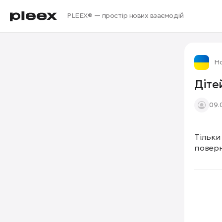
PLEEX® — простір нових взаємодій
Но
Діте
09.
Тільки
поверн