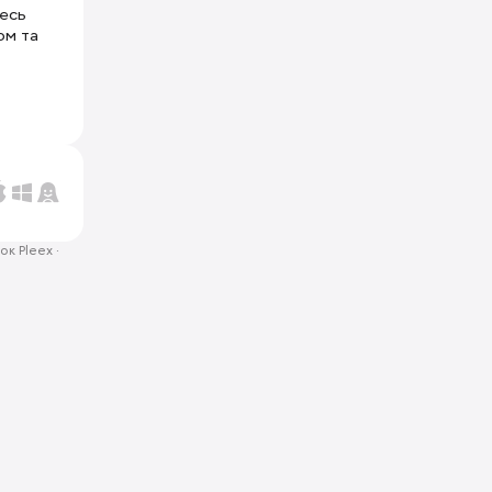
тесь
ом та
ок Pleex
·