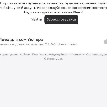
 прочитати цю публікацію повністю, будь ласка, зареєструй
увійдіть у свій акаунт. Насолоджуйтесь ексклюзивним контент
будьте в курсі всіх новин на Pleex!
Увійти
Зареєструватися
Pleex для комп'ютера
авантаж додаток для macOS, Windows, Linux.
користування сайтом
·
Політика конфіденційності
·
Контакти
·
Скачати додат
© Pleex, 2026