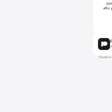
Щоб
або 
З
Правила 