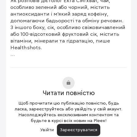
Як розповів дієтолог Екта Сінгхвал, чай, 
особливо зелений або чорний, містить 
антиоксиданти і м'який заряд кофеїну, 
допомагаючи бадьорості та обміну речовин. 
З іншого боку, сік, особливо свіжовичавлений 
або 100-відсотковий фруктовий сік, містить 
вітаміни, мінерали та гідратацію, пише 
Healthshots.

Вживання чаю або соку вранці може 
принести різну користь для здоров'я. Чай 
багатий на антиоксиданти, які допомагають 
зменшити запалення та підтримати 
загальний стан здоров'я, сказав експерт. 
Читати повністю
Зелений чай, зокрема, може принести 
багато користі для здоров'я.

Щоб прочитати цю публікацію повністю, будь
ласка, зареєструйтесь або увійдіть у свій акаунт.
Але з іншого боку сік забезпечує необхідні 
Насолоджуйтесь ексклюзивним контентом та
будьте в курсі всіх новин на Pleex!
вітаміни та мінерали, сприяючи гідратації та 
підтримуючи імунну функцію.
Увійти
Зареєструватися