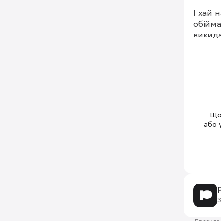
І хай 
обійма
викида
Щоб
або 
З