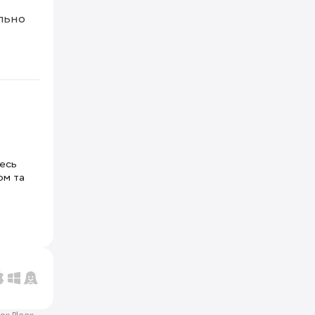
льно 
тесь
ом та