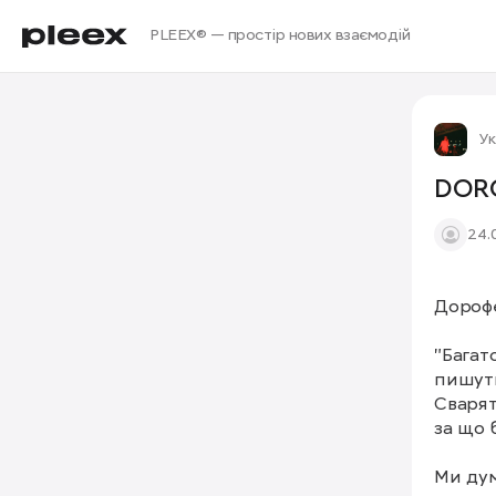
PLEEX® — простір нових взаємодій
Ук
DORO
24.
Дорофе
"Багат
пишуть
Сварят
за що 
Ми ду