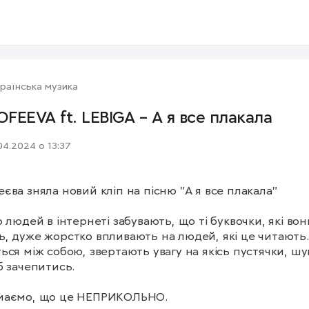
раїнська музика
FEEVA ft. LEBIGA – А я все плакала
04.2024 о 13:37
єва зняла новий кліп на пісню "А я все плакала"

о людей в інтернеті забувають, що ті буквочки, які вони
, дуже жорстко впливають на людей, які це читають. 
ься між собою, звертають увагу на якісь пустячки, шу
б зачепитись. 

маємо, що це НЕПРИКОЛЬНО.
