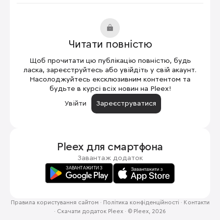
Читати повністю
Щоб прочитати цю публікацію повністю, будь
ласка, зареєструйтесь або увійдіть у свій акаунт.
Насолоджуйтесь ексклюзивним контентом та
будьте в курсі всіх новин на Pleex!
Увійти
Зареєструватися
Pleex для
смартфона
Завантаж додаток
Правила користування сайтом
·
Політика конфіденційності
·
Контакти
·
Скачати додаток Pleex
·
© Pleex, 2026