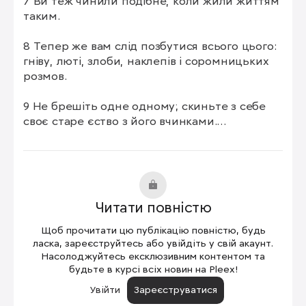
7 Ви теж чинили подібне, коли жили життям 
таким.

8 Тепер же вам слід позбутися всього цього: 
гніву, люті, злоби, наклепів і соромницьких 
розмов.

9 Не брешіть одне одному; скиньте з себе 
своє старе єство з його вчинками.

10 Та зараз, ви вже вбралися в нове життя, 
яке постійно оновлюється. Ви постійно 
зростаєте в розумінні Того, Хто створив вас, 
й все більше стаєте схожими на Нього.

Читати повністю
11 Тож, у цьому новому житті, немає різниці 
Щоб прочитати цю публікацію повністю, будь
між юдеєм і поганином, між обрізаним і 
ласка, зареєструйтесь або увійдіть у свій акаунт.
необрізаним, між варваром і скифом, рабом 
Насолоджуйтесь ексклюзивним контентом та
будьте в курсі всіх новин на Pleex!
чи вільним. Має значення лише Христос, 
Який живе в усіх вас.

Увійти
Зареєструватися