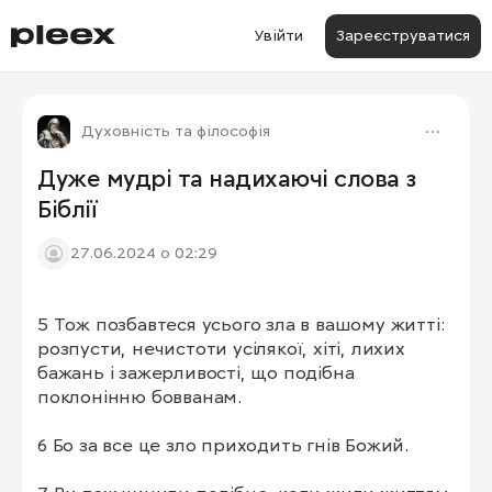
Увійти
Зареєструватися
Духовність та філософія
Дуже мудрі та надихаючі слова з
Біблії
27.06.2024 о 02:29
5 Тож позбавтеся усього зла в вашому житті: 
розпусти, нечистоти усілякої, хіті, лихих 
бажань і зажерливості, що подібна 
поклонінню бовванам.

6 Бо за все це зло приходить гнів Божий.
