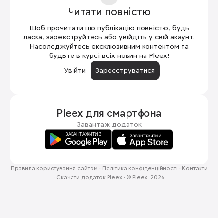
Читати повністю
Щоб прочитати цю публікацію повністю, будь
ласка, зареєструйтесь або увійдіть у свій акаунт.
Насолоджуйтесь ексклюзивним контентом та
будьте в курсі всіх новин на Pleex!
Увійти
Зареєструватися
Pleex для
смартфона
Завантаж додаток
Правила користування сайтом
·
Політика конфіденційності
·
Контакти
·
Скачати додаток Pleex
·
© Pleex, 2026