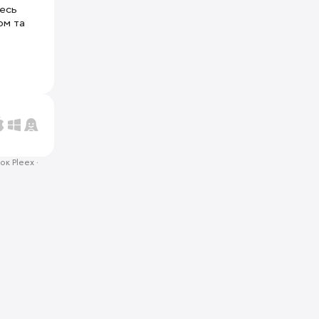
тесь
ом та
ок Pleex
·