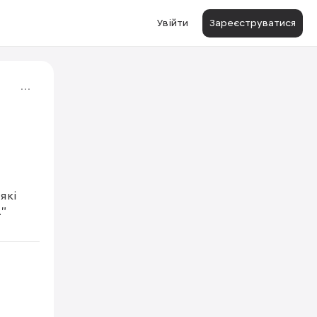
Увійти
Зареєструватися
кі 
"