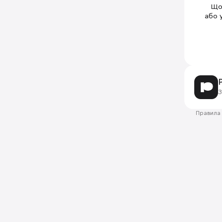
Щоб
або 
З
Правила 