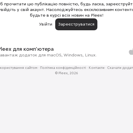
 прочитати цю публікацію повністю, будь ласка, зареєструй
увійдіть у свій акаунт. Насолоджуйтесь ексклюзивним контент
будьте в курсі всіх новин на Pleex!
Увійти
Зареєструватися
Pleex для комп'ютера
авантаж додаток для macOS, Windows, Linux.
користування сайтом
·
Політика конфіденційності
·
Контакти
·
Скачати додат
© Pleex, 2026