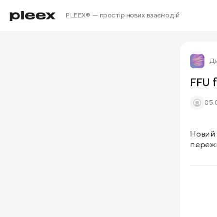
PLEEX® — простір нових взаємодій
Д
FFU 
05.
Новий 
пережи