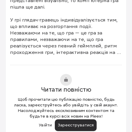
представлені візуально, то комп’ютерна гра 
пішла ще далі.

У грі глядач-гравець індивідуалізується тим, 
що впливає на розгортання події. 
Незважаючи на те, що гра — це гра за 
правилами, незважаючи на те, що гра 
реалізується через певний геймплей, ритм 
проходження гри, інтерактивна реакція на 
те, що відбувається, — усе це робить гру 
певним новим різновидом синтезу розваги 
та проживання життя. Можна навіть сказати, 
що, граючи в ігри, проживають життя.

Читати повністю
Відомо, яку роль гра як феномен відіграє у 
становленні культури (див. Homo ludens 
Щоб прочитати цю публікацію повністю, будь
Гьойзінґі), але комп’ютерні ігри — це новий 
ласка, зареєструйтесь або увійдіть у свій акаунт.
виток розвитку гри, що має глобальне 
Насолоджуйтесь ексклюзивним контентом та
будьте в курсі всіх новин на Pleex!
значення, яке виходить за рамки розваги та 
навчання.

Увійти
Зареєструватися