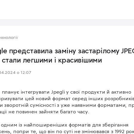
хнології
le представила заміну застарілому JPE
 стали легшими і красивішими
04.2024 о 12:07
 планує інтегрувати Jpegli у свої продукти й активно 
ризувати цей новий формат серед інших розробників.
и зворотній сумісності з уже наявними форматами, пр
ації не повинен зайняти багато часу.

 одним із найпоширеніших форматів для зберігання 
ень, попри те, що він по суті не змінювався з 1992 року