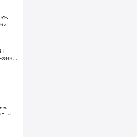
35% 
ми 
і 
ження 
rbo і 
вати 
істю 
тесь
ом та
ня 