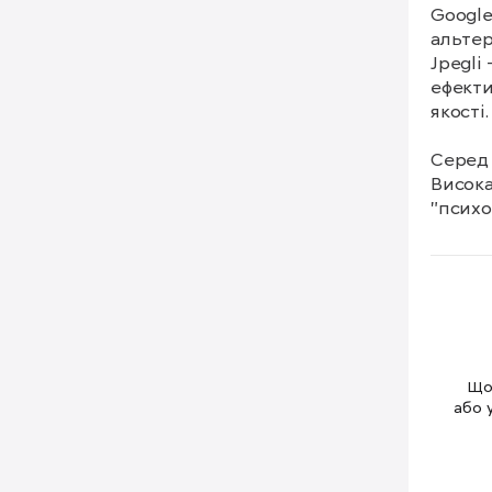
Google
альтер
Jpegli
ефекти
якості.

Серед 
Висока
"психо
виходя
артефак
Швидкі
MozJPE
нову б
кодува
Щоб
Глибин
або 
виділе
JPEG п
призво