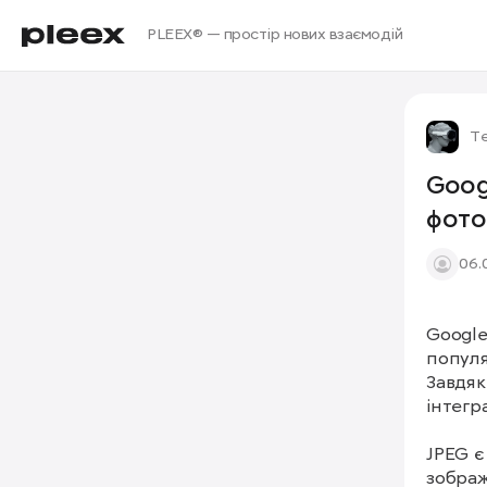
PLEEX® — простір нових взаємодій
Те
Goog
фото
06.
Google
популя
Завдяк
інтегр
JPEG є
зображ