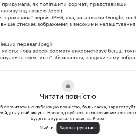
 придумала, як поліпшити формат, представивши 
нативу під назвою Jpegli.

 – "прокачана" версія JPEG, яка, за словами Google, на 
вніше стискає зображення з високими налаштування
інших переваг Jpegli:

 якість: нова версія формату використовує більш точні 
візуально ефективні" обчислення, завдяки чому зобра
ть чіткішими і з меншою кількістю спостережуваних 
тів.

сть: Jpegli працює порівняно за швидкістю з libjpeg-tu
G. Завдяки цьому веб-розробники можуть легко вбуду
ібліотеку в робочі процеси, не жертвуючи продуктивн
Читати повністю
ння або використанням пам'яті.

 прочитати цю публікацію повністю, будь ласка, зареєструй
а кольору: бібліотека може кодувати зображення з 
увійдіть у свій акаунт. Насолоджуйтесь ексклюзивним контент
нням 10 і більше бітів. Традиційні рішення для кодуван
будьте в курсі всіх новин на Pleex!
ропонують тільки 8-бітну динаміку на компонент, що 
Увійти
Зареєструватися
дить до артефактів на плавних градієнтах.
