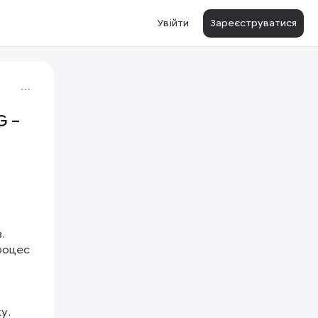
Увійти
Зареєструватися
G –
 
оцес 
. 