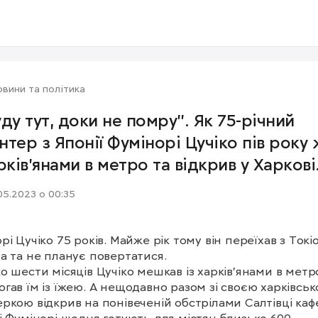
вини та політика
уду тут, доки не помру". Як 75-річний
нтер з Японії Фумінорі Цучіко пів року
арків'янами в метро та відкрив у Харкові
оштовне кафе
05.2023 о 00:35
рі Цучіко 75 років. Майже рік тому він переїхав з Токіо
а та не планує повертатися.

о шести місяців Цучіко мешкав із харків'янами в метро
гав їм із їжею. А нещодавно разом зі своєю харківськ
ркою відкрив на понівеченій обстрілами Салтівці кафе.