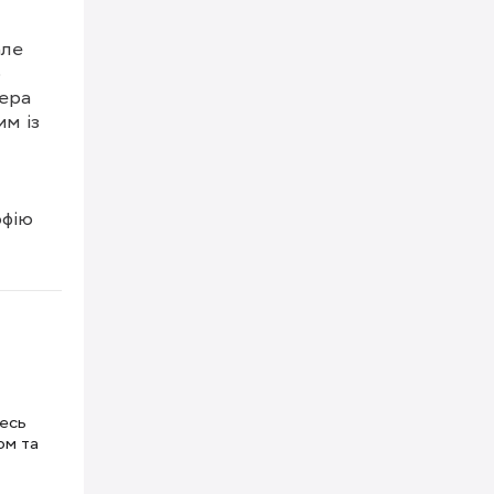
ле 
 
ера 
м із 
фію 
тесь
ом та