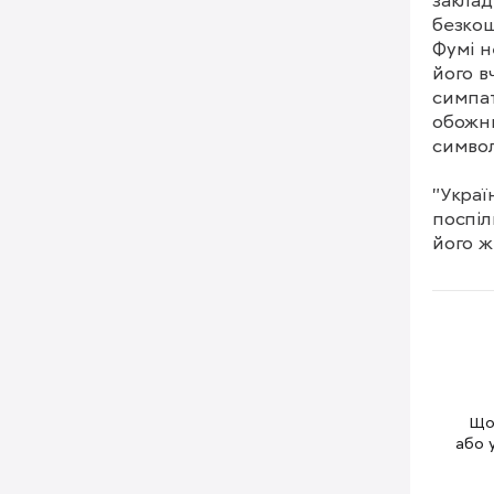
заклад
безкош
Фумі н
його в
симпат
обожню
символ
"Украї
поспіл
його жи
Полная
Щоб
або 