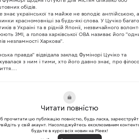
і Фумінорі щодня готують для містян близько 600 
товних обідів.

е знає української та майже не володіє англійською, а
чинки красномовніші за будь-які слова. У Цучіко багато
иків в Україні та в рідній Японії, незвичайного волонт
ють ЗМІ, а голова харківської ОВА називає його "одни
ів незламності Харкова".

нська правда" відвідала заклад Фумінорі Цучіко та 
кувалася з ним і тими, хто його давно знає, про філосо
ття.

 статья: 
https://www.pravda.com.ua/arti…
Читати повністю
 прочитати цю публікацію повністю, будь ласка, зареєструй
увійдіть у свій акаунт. Насолоджуйтесь ексклюзивним контент
будьте в курсі всіх новин на Pleex!