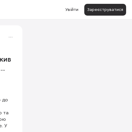
Увійти
Зареєструватися
 жив
 до 
 та 
ою 
 У 