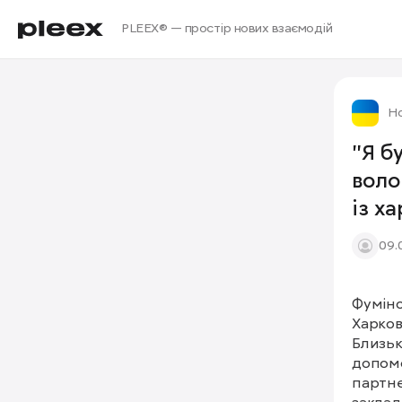
PLEEX® — простір нових взаємодій
Но
"Я б
воло
із х
безк
09.
Фуміно
Харков
Близьк
допомо
партне