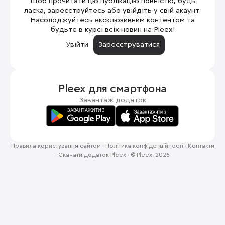
Щоб прочитати цю публікацію повністю, будь
ласка, зареєструйтесь або увійдіть у свій акаунт.
Насолоджуйтесь ексклюзивним контентом та
будьте в курсі всіх новин на Pleex!
Увійти
Зареєструватися
Pleex для
смартфона
Завантаж додаток
Правила користування сайтом
·
Політика конфіденційності
·
Контакти
·
Скачати додаток Pleex
·
© Pleex, 2026