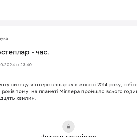
аука
рстеллар - час.
10.2024 о 23:40
нту виходу «Інтерстеллара» в жовтні 2014 року, тобто
 років тому, на планеті Міллера пройшло всього годину
дцять хвилин.