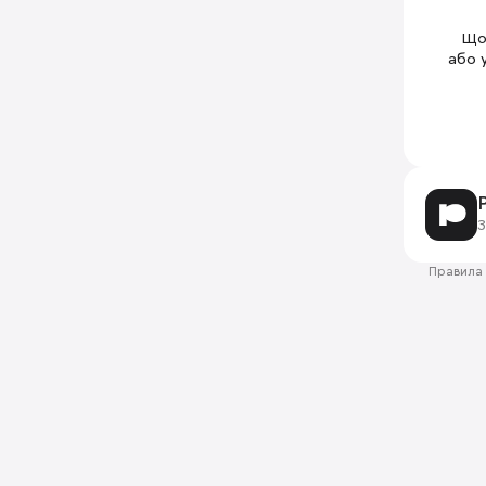
Щоб
або 
З
Правила 