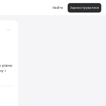
Увійти
Зареєструватися
 рівно 
1/2
 і 