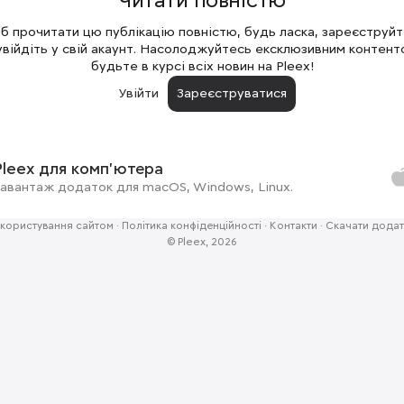
Читати повністю
 прочитати цю публікацію повністю, будь ласка, зареєструй
увійдіть у свій акаунт. Насолоджуйтесь ексклюзивним контент
будьте в курсі всіх новин на Pleex!
Увійти
Зареєструватися
Pleex для комп'ютера
авантаж додаток для macOS, Windows, Linux.
користування сайтом
·
Політика конфіденційності
·
Контакти
·
Скачати додат
© Pleex, 2026