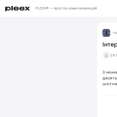
PLEEX® — простір нових взаємодій
Н
Інте
29.
З моме
десять
шістна