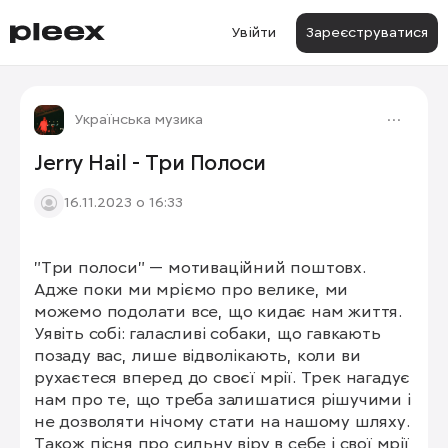
Увійти
Зареєструватися
Українська музика
Jerry Hail - Три Полоси
16.11.2023 о 16:33
"Три полоси" — мотиваційний поштовх. 
Адже поки ми мріємо про велике, ми 
можемо подолати все, що кидає нам життя. 
Уявіть собі: галасливі собаки, що гавкають 
позаду вас, лише відволікають, коли ви 
рухаєтеся вперед до своєї мрії. Трек нагадує 
нам про те, що треба залишатися рішучими і 
не дозволяти нічому стати на нашому шляху. 
Також пісня про сильну віру в себе і свої мрії, 