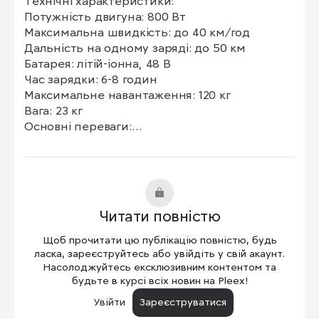
Технічні характеристики:

Потужність двигуна: 800 Вт

Максимальна швидкість: до 40 км/год

Дальність на одному заряді: до 50 км

Батарея: літій-іонна, 48 В

Час зарядки: 6-8 годин

Максимальне навантаження: 120 кг

Вага: 23 кг

Основні переваги:

Висока потужність двигуна

Довгий запас ходу

Надійна конструкція та комфортна підвіска

Стильний дизайн
Читати повністю
Щоб прочитати цю публікацію повністю, будь
ласка, зареєструйтесь або увійдіть у свій акаунт.
Насолоджуйтесь ексклюзивним контентом та
будьте в курсі всіх новин на Pleex!
Увійти
Зареєструватися