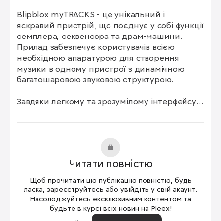
Blipblox myTRACKS - це унікальний і 
яскравий пристрій, що поєднує у собі функції 
семплера, секвенсора та драм-машини. 
Прилад забезпечує користувачів всією 
необхідною апаратурою для створення 
музики в одному пристрої з динамічною 
багатошаровою звуковою структурою.

Завдяки легкому та зрозумілому інтерфейсу, 
кожен бажаючий може легко і швидко 
створювати унікальні та динамічні музичні 
композиції, без врахування віку та музичного 
досвіду.

Читати повністю
З неймовірним поєднанням затребуваних 
синтезаторних звуків, внутрішніх ефектів та 
Щоб прочитати цю публікацію повністю, будь
безлічі ритмів, Blipblox myTRACKS допоможе 
ласка, зареєструйтесь або увійдіть у свій акаунт.
вам створити неймовірну музику, наповнену 
Насолоджуйтесь ексклюзивним контентом та
будьте в курсі всіх новин на Pleex!
енергією, та оживити ваш креативний 