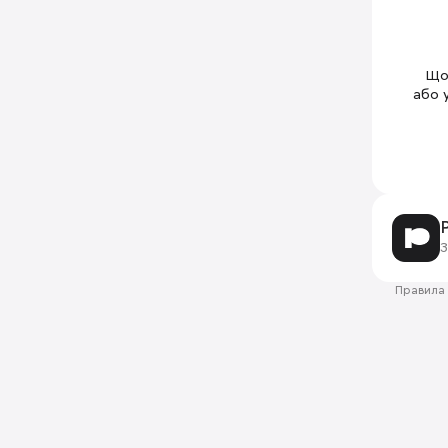
Щоб
або 
З
Правила 