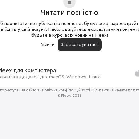
Читати повністю
 прочитати цю публікацію повністю, будь ласка, зареєструй
увійдіть у свій акаунт. Насолоджуйтесь ексклюзивним контент
будьте в курсі всіх новин на Pleex!
Увійти
Зареєструватися
Pleex для комп'ютера
авантаж додаток для macOS, Windows, Linux.
користування сайтом
·
Політика конфіденційності
·
Контакти
·
Скачати додат
© Pleex, 2026