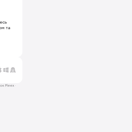
тесь
ом та
ок Pleex
·