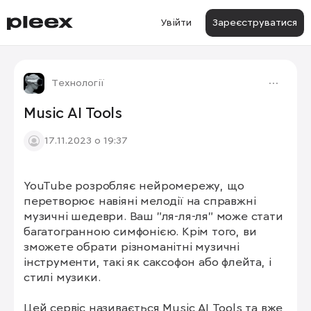
Увійти
Зареєструватися
Технології
Music AI Tools
17.11.2023 о 19:37
YouTube розробляє нейромережу, що 
перетворює навіяні мелодії на справжні 
музичні шедеври. Ваш "ля-ля-ля" може стати 
багатогранною симфонією. Крім того, ви 
зможете обрати різноманітні музичні 
інструменти, такі як саксофон або флейта, і 
стилі музики.

Цей сервіс називається Music AI Tools та вже 