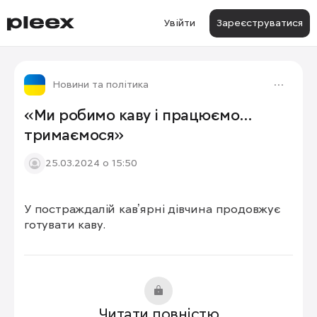
Увійти
Зареєструватися
Новини та політика
«Ми робимо каву і працюємо…
тримаємося»
25.03.2024 о 15:50
У постраждалій кавʼярні дівчина продовжує 
1/2
готувати каву.
Читати повністю