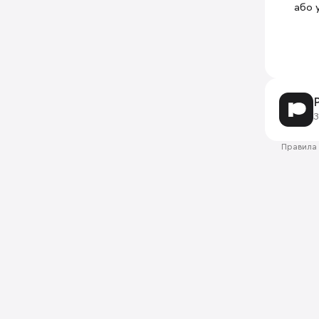
або 
З
Правила 