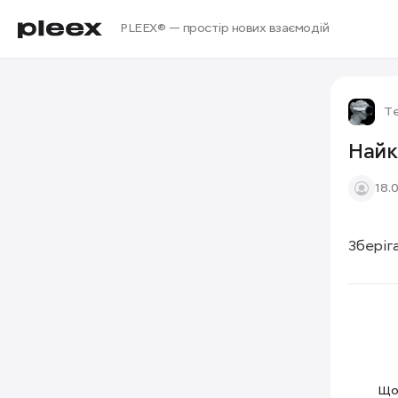
PLEEX® — простір нових взаємодій
Те
Найк
18.
Зберіг
Щоб