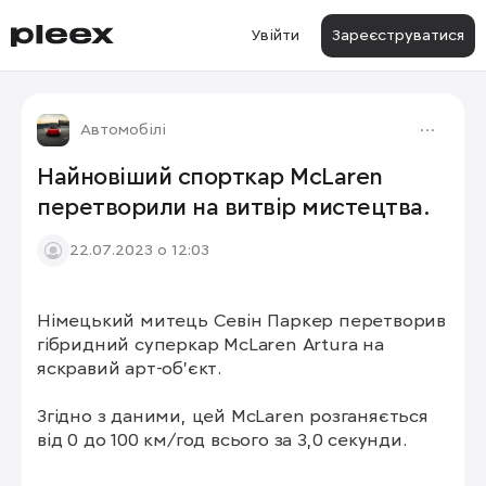
Увійти
Зареєструватися
Автомобілі
Найновіший спорткар McLaren
перетворили на витвір мистецтва.
22.07.2023 о 12:03
Німецький митець Севін Паркер перетворив 
1/8
гібридний суперкар McLaren Artura на 
яскравий арт-об'єкт.

Згідно з даними, цей McLaren розганяється 
від 0 до 100 км/год всього за 3,0 секунди.