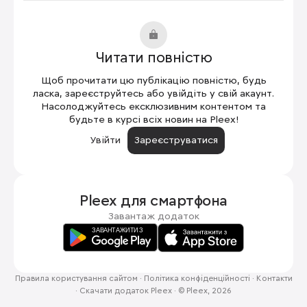
Читати повністю
Щоб прочитати цю публікацію повністю, будь
ласка, зареєструйтесь або увійдіть у свій акаунт.
Насолоджуйтесь ексклюзивним контентом та
будьте в курсі всіх новин на Pleex!
Увійти
Зареєструватися
Pleex для
смартфона
Завантаж додаток
Правила користування сайтом
·
Політика конфіденційності
·
Контакти
·
Скачати додаток Pleex
·
© Pleex, 2026