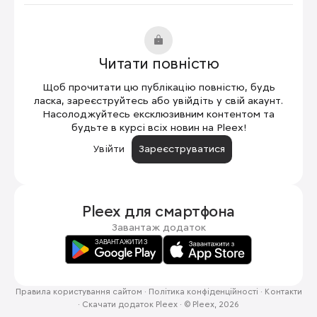
Читати повністю
Щоб прочитати цю публікацію повністю, будь
ласка, зареєструйтесь або увійдіть у свій акаунт.
Насолоджуйтесь ексклюзивним контентом та
будьте в курсі всіх новин на Pleex!
Увійти
Зареєструватися
Pleex для
смартфона
Завантаж додаток
Правила користування сайтом
·
Політика конфіденційності
·
Контакти
·
Скачати додаток Pleex
·
© Pleex, 2026