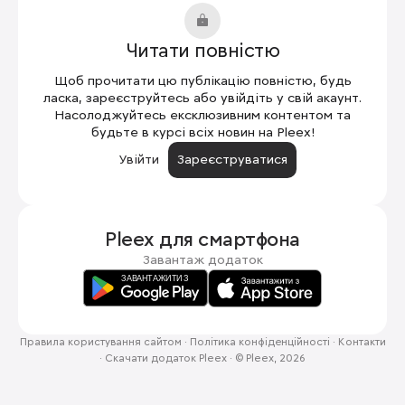
Читати повністю
Щоб прочитати цю публікацію повністю, будь
ласка, зареєструйтесь або увійдіть у свій акаунт.
Насолоджуйтесь ексклюзивним контентом та
будьте в курсі всіх новин на Pleex!
Увійти
Зареєструватися
Pleex для
смартфона
Завантаж додаток
Правила користування сайтом
·
Політика конфіденційності
·
Контакти
·
Скачати додаток Pleex
·
© Pleex, 2026