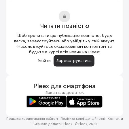
Читати повністю
Щоб прочитати цю публікацію повністю, будь
ласка, зареєструйтесь або увійдіть у свій акаунт.
Насолоджуйтесь ексклюзивним контентом та
будьте в курсі всіх новин на Pleex!
Увійти
Зареєструватися
Pleex для
смартфона
Завантаж додаток
Правила користування сайтом
·
Політика конфіденційності
·
Контакти
·
Скачати додаток Pleex
·
© Pleex, 2026