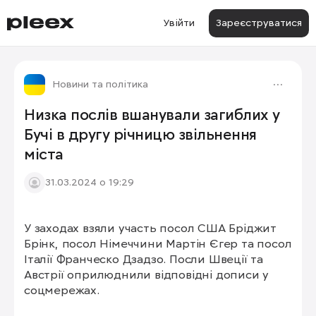
Увійти
Зареєструватися
Новини та політика
Низка послів вшанували загиблих у
Бучі в другу річницю звільнення
міста
31.03.2024 о 19:29
У заходах взяли участь посол США Бріджит 
1/3
Брінк, посол Німеччини Мартін Єгер та посол 
Італії Франческо Дзадзо. Посли Швеції та 
Австрії оприлюднили відповідні дописи у 
соцмережах.