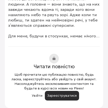
людини. А головне — вони знають, що на них 
завжди чекають вдома ті, заради кого вони 
нахиляють небо та рвуть зорі. Адже коли ти 
любиш, ти здатен на неймовірні речі, у тебе 
зʼявляються справжні суперсили.

Для мене, будучи в стосунках, немає нічого 
важливішого за очі коханої людини! Завжди 
хочеться бути сильним і впевнено казати їй: 
«Візьми мене за руку, не хвилюйся. Ми через 
усе пройдемо разом, тільки довіряй мені! 
Все буде добре».
Читати повністю
Щоб прочитати цю публікацію повністю, будь
ласка, зареєструйтесь або увійдіть у свій акаунт.
Насолоджуйтесь ексклюзивним контентом та
будьте в курсі всіх новин на Pleex!
Увійти
Зареєструватися