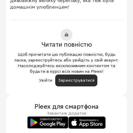
дивовижну велику черепаху, яка теж була 
домашнім улюбленцем!
Читати повністю
Щоб прочитати цю публікацію повністю, будь
ласка, зареєструйтесь або увійдіть у свій акаунт.
Насолоджуйтесь ексклюзивним контентом та
будьте в курсі всіх новин на Pleex!
Увійти
Зареєструватися
Pleex для
смартфона
Завантаж додаток