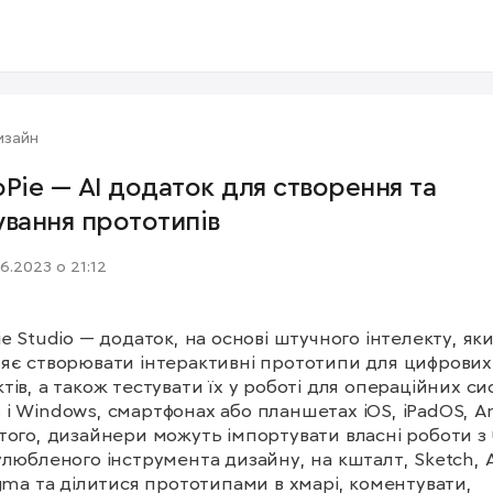
изайн
oPie — AI додаток для створення та
ування прототипів
06.2023 о 21:12
ie Studio — додаток, на основі штучного інтелекту, яки
яє створювати інтерактивні прототипи для цифрових 
тів, а також тестувати їх у роботі для операційних си
і Windows, смартфонах або планшетах iOS, iPadOS, And
того, дизайнери можуть імпортувати власні роботи з 
улюбленого інструмента дизайну, на кшталт, Sketch, 
igma та ділитися прототипами в хмарі, коментувати, 