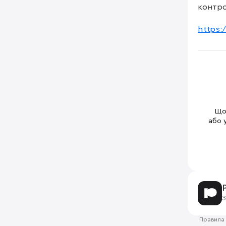
контро
https:
Щоб
або 
З
Правила 