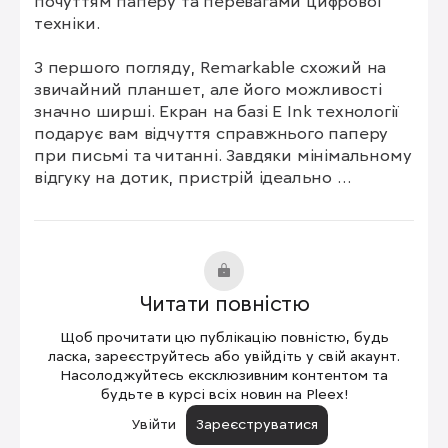
почуттям паперу та перевагами цифрової 
техніки.

З першого погляду, Remarkable схожий на 
звичайний планшет, але його можливості 
значно ширші. Екран на базі E Ink технології 
подарує вам відчуття справжнього паперу 
при письмі та читанні. Завдяки мінімальному 
відгуку на дотик, пристрій ідеально 
підходить для довгих нотаток чи малюнків, 
не втомлюючи очі, як це може бути з 
традиційними світлодіодними екранами.

Remarkable підтримує не лише читання 
Читати повністю
книг, а й розширені функції для роботи з PDF 
та іншими документами, можливість 
Щоб прочитати цю публікацію повністю, будь
перетворення рукописних нотаток у 
ласка, зареєструйтесь або увійдіть у свій акаунт.
набраний текст, синхронізацію з хмарними 
Насолоджуйтесь ексклюзивним контентом та
будьте в курсі всіх новин на Pleex!
сервісами. Його інтерфейс простий та 
інтуїтивний, що робить пристрій доступним 
Увійти
Зареєструватися
для користувачів будь-якого віку.
