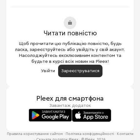
Читати повністю
Щоб прочитати цю публікацію повністю, будь
ласка, зареєструйтесь або увійдіть у свій акаунт.
Насолоджуйтесь ексклюзивним контентом та
будьте в курсі всіх новин на Pleex!
Увійти
Зареєструватися
Pleex для
смартфона
Завантаж додаток
Правила користування сайтом
·
Політика конфіденційності
·
Контакти
·
Скачати додаток Pleex
·
© Pleex, 2026