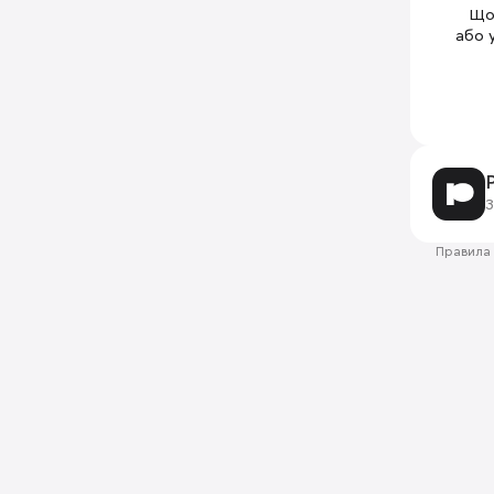
Щоб
або 
З
Правила 