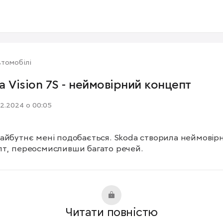
томобілі
a Vision 7S - неймовірний концепт
12.2024 о 00:05
айбутнє мені подобається. Skoda створила неймовірн
т, переосмисливши багато речей.
Читати повністю