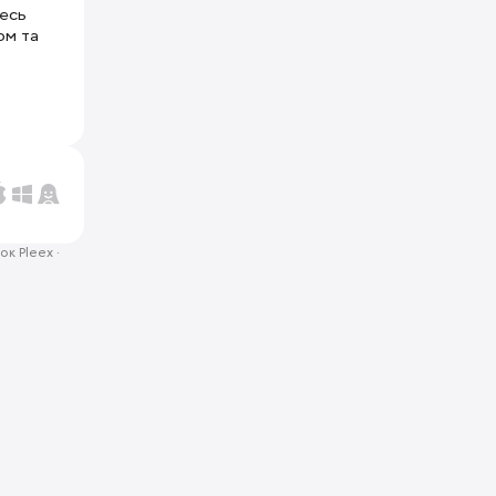
тесь
ом та
ок Pleex
·