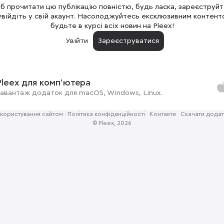
 прочитати цю публікацію повністю, будь ласка, зареєструй
увійдіть у свій акаунт. Насолоджуйтесь ексклюзивним контент
будьте в курсі всіх новин на Pleex!
Увійти
Зареєструватися
Pleex для комп'ютера
авантаж додаток для macOS, Windows, Linux.
користування сайтом
·
Політика конфіденційності
·
Контакти
·
Скачати додат
© Pleex, 2026