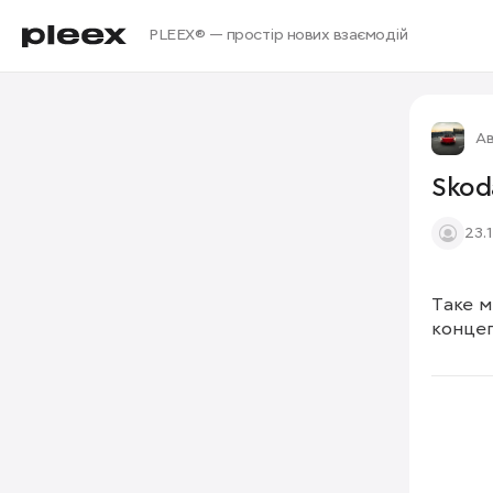
PLEEX® — простір нових взаємодій
Ав
Skod
23.
Таке м
концеп