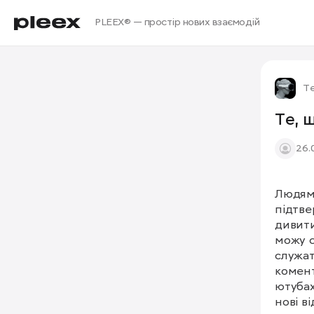
PLEEX® — простір нових взаємодій
Те
Те, 
26.
Людям 
підтве
дивити
можу с
служат
комент
ютубах
нові в