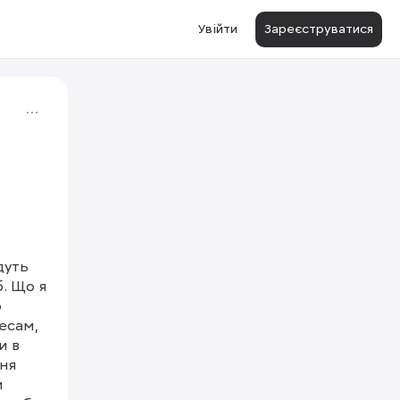
Увійти
Зареєструватися
уть 
. Що я 
 
есам, 
 в 
ня 
 