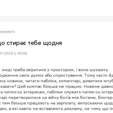
хнології
що стирає тебе щодня
07.2025 о 00:56
іноді треба звіритися з простором, і вони шукають 
рдження своїх думок або спростування. Тому часто йд
сь новини, читати пабліки, коментарі, дивитися ютуб
казати? Цей компас більше не працює. Новини давно
ь чиїмо-сь інтересам, пабліки служать чиїмо-сь інтер
арі перетворилися на війну ботів між ботами, блогери
 тим більше працюють на зарплату, випускаючи щод
ідео, в які навіть не вставляють рекламу, не тому що їм