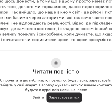
о щось донести, а тому що в цьому просто немає пот
сть того, до чого ми торкаємось, давно перетворилось
кри. Так вийшло, що наше вікно у світ - це рілси і тікт
 які ми бачимо через алгоритми, які так само часто пов
лені і не відповідають реальності. Відео, де підкладен
звук, де замінено контекст, і вкладено зовсім інший се
 велику помилку і самообман, коли думаєте, що якщо
 і почитаєте чи подивитесь щось, то щось зрозумієте.
це буде лише спроба зазирнути в "компостну яму пов
, від якої ви просто провоняєтесь і нічого не знайдете.
буває класний контент? Такий, що затягує, дивує, 
ченний. Так. Контент, який повністю руйнує вашу волю
Читати повністю
 і змушує вас думати і витрачати енергію на те, про що
 не думали і ніколи б добровільно не включались. Щод
 прочитати цю публікацію повністю, будь ласка, зареєструй
єте просто лавину шуму в свій мозок. Безглуздого, 
увійдіть у свій акаунт. Насолоджуйтесь ексклюзивним контент
ьного. Те, що вичавлює з вас всі сили повільно, яскрав
будьте в курсі всіх новин на Pleex!
о. Після чого приходить відчуття порожнечі, депресії, 
Увійти
Зареєструватися
млення того, як швидко минає час, тривожності, власн
адності і знецінення. І причина цьому просто хибні 
си, які ви отримуєте щодня на добровільній основі, 