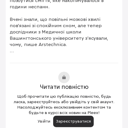
позбутися сміття, яке накопичувалося в 
години неспанн.

Вчені знали, що повільні мозкові хвилі 
пов'язані зі спокійним сном, але тепер 
дослідники з Медичної школи 
Вашингтонського університету з'ясували, 
чому, пише Arstechnica.

Коли людина не спить, то нейронам 
потрібна енергія для вирішення проблем і 
запам'ятовування інформації. Проблема в 
тому, що сміття залишається після того, як 
вона споживає ці поживні речовини. Поки ми 
Читати повністю
спимо, нейрони використовують ці ритмічні 
хвилі, щоб допомогти переміщати 
Щоб прочитати цю публікацію повністю, будь
спинномозкову рідину через тканини мозку, 
ласка, зареєструйтесь або увійдіть у свій акаунт.
виносячи при цьому метаболічні відходи.
Насолоджуйтесь ексклюзивним контентом та
будьте в курсі всіх новин на Pleex!
Увійти
Зареєструватися