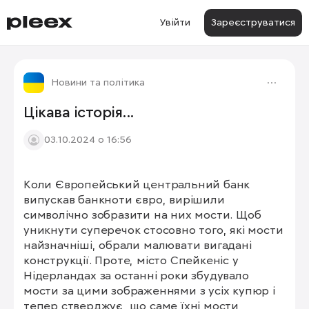
Увійти
Зареєструватися
Новини та політика
Цікава історія...
03.10.2024 о 16:56
Коли Європейський центральний банк 
випускав банкноти євро, вирішили 
символічно зобразити на них мости. Щоб 
уникнути суперечок стосовно того, які мости 
найзначніші, обрали малювати вигадані 
конструкції. Проте, місто Спейкеніс у 
Нідерландах за останні роки збудувало 
мости за цими зображеннями з усіх купюр і 
тепер стверджує, що саме їхні мости 