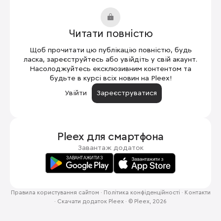
Читати повністю
Щоб прочитати цю публікацію повністю, будь
ласка, зареєструйтесь або увійдіть у свій акаунт.
Насолоджуйтесь ексклюзивним контентом та
будьте в курсі всіх новин на Pleex!
Увійти
Зареєструватися
Pleex для
смартфона
Завантаж додаток
Правила користування сайтом
·
Політика конфіденційності
·
Контакти
·
Скачати додаток Pleex
·
© Pleex, 2026