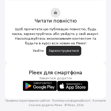
Читати повністю
Щоб прочитати цю публікацію повністю, будь
ласка, зареєструйтесь або увійдіть у свій акаунт.
Насолоджуйтесь ексклюзивним контентом та
будьте в курсі всіх новин на Pleex!
Увійти
Зареєструватися
Pleex для
смартфона
Завантаж додаток
Правила користування сайтом
·
Політика конфіденційності
·
Контакти
·
Скачати додаток Pleex
·
© Pleex, 2026