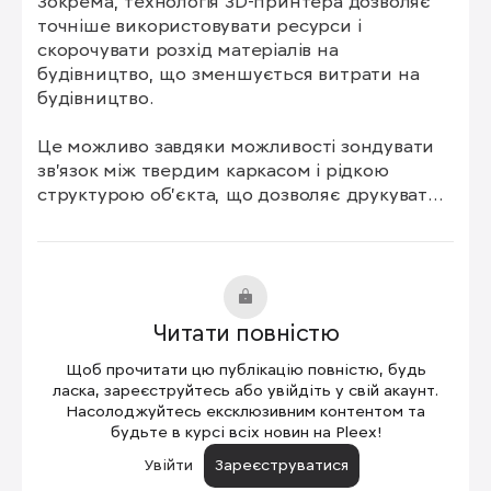
Зокрема, технологія 3D-принтера дозволяє 
точніше використовувати ресурси і 
скорочувати розхід матеріалів на 
будівництво, що зменшується витрати на 
будівництво.

Це можливо завдяки можливості зондувати 
зв'язок між твердим каркасом і рідкою 
структурою об'єкта, що дозволяє друкувати 
матеріали, які не залишають жодної відходів.

Окрім цього, для ефективного керування і 
контролю роботом-друкарем команда всього 
з трьох осіб є достатньою. У будівництві 
Читати повністю
залучаються спеціалісти з різних галузей, 
завдяки яким реалізується неабиякий 
Щоб прочитати цю публікацію повністю, будь
проект.

ласка, зареєструйтесь або увійдіть у свій акаунт.
Насолоджуйтесь ексклюзивним контентом та
будьте в курсі всіх новин на Pleex!
Загалом, такий інноваційний підхід до 
будівництва є перцем в фарші освіти, 
Увійти
Зареєструватися
оскільки сприяє скороченню витрат і 