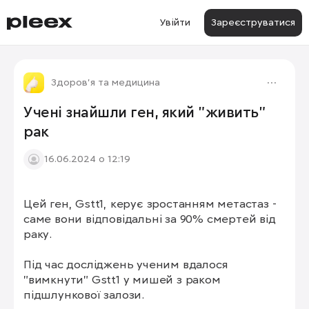
Увійти
Зареєструватися
Здоров'я та медицина
Учені знайшли ген, який "живить"
рак
16.06.2024 о 12:19
Цей ген, Gstt1, керує зростанням метастаз - 
саме вони відповідальні за 90% смертей від 
раку.

Під час досліджень ученим вдалося 
"вимкнути" Gstt1 у мишей з раком 
підшлункової залози.
