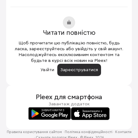
Читати повністю
Щоб прочитати цю публікацію повністю, будь
ласка, зареєструйтесь або увійдіть у свій акаунт.
Насолоджуйтесь ексклюзивним контентом та
будьте в курсі всіх новин на Pleex!
Увійти
Зареєструватися
Pleex для
смартфона
Завантаж додаток
Правила користування сайтом
·
Політика конфіденційності
·
Контакти
·
Скачати додаток Pleex
·
© Pleex, 2026