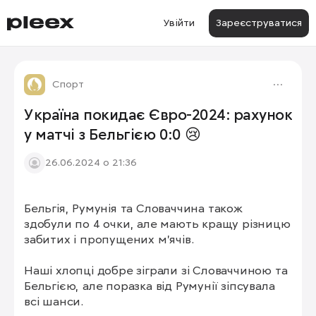
Увійти
Зареєструватися
Спорт
Україна покидає Євро-2024: рахунок
у матчі з Бельгією 0:0 😢
26.06.2024 о 21:36
Бельгія, Румунія та Словаччина також 
здобули по 4 очки, але мають кращу різницю 
забитих і пропущених м'ячів.

Наші хлопці добре зіграли зі Словаччиною та 
Бельгією, але поразка від Румунії зіпсувала 
всі шанси.