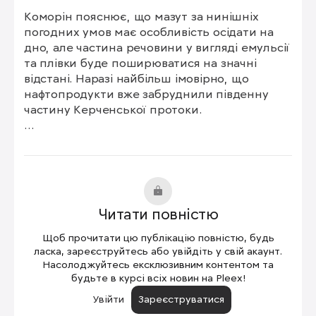
Коморін пояснює, що мазут за нинішніх 
погодних умов має особливість осідати на 
дно, але частина речовини у вигляді емульсії 
та плівки буде поширюватися на значні 
відстані. Наразі найбільш імовірно, що 
нафтопродукти вже забруднили південну 
частину Керченської протоки.

Він пояснив, що не може надати більш точну 
оцінку, тому що ситуація ускладнена 
відсутністю супутникових даних через 
значну хмарність у регіоні.
Читати повністю
Щоб прочитати цю публікацію повністю, будь
ласка, зареєструйтесь або увійдіть у свій акаунт.
Насолоджуйтесь ексклюзивним контентом та
будьте в курсі всіх новин на Pleex!
Увійти
Зареєструватися