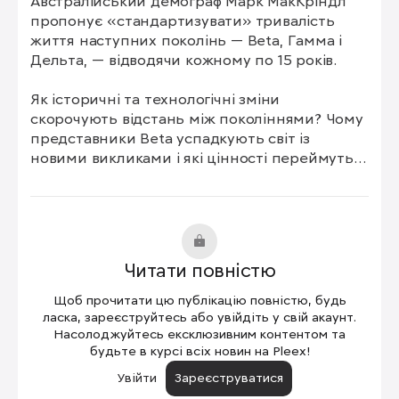
Австралійський демограф Марк МакКріндл 
пропонує «стандартизувати» тривалість 
життя наступних поколінь — Beta, Гамма і 
Дельта, — відводячи кожному по 15 років.

Як історичні та технологічні зміни 
скорочують відстань між поколіннями? Чому 
представники Beta успадкують світ із 
новими викликами і які цінності переймуть 
від своїх батьків — міленіалів та старшого 
покоління Z?

Яке майбутнє очікує нове покоління в 
«безшовному» світі? Як цифрова ідентичність 
Читати повністю
стане невід'ємною частиною життя Beta, а 
їхній підхід до стійкості та глобального 
Щоб прочитати цю публікацію повністю, будь
громадянства визначатиме майбутнє?
ласка, зареєструйтесь або увійдіть у свій акаунт.
Насолоджуйтесь ексклюзивним контентом та
будьте в курсі всіх новин на Pleex!
Увійти
Зареєструватися