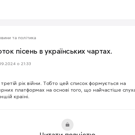
вини та політика
оток пісень в українських чартах.
09.2024 о 21:33
а третій рік війни. Тобто цей список формується на 
рних платформах на основі того, що найчастіше слуха
іншій країні.