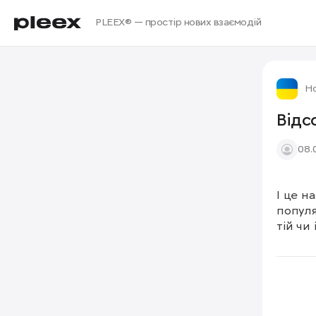
PLEEX® — простір нових взаємодій
Но
Відс
08.
І це н
популя
тій чи 