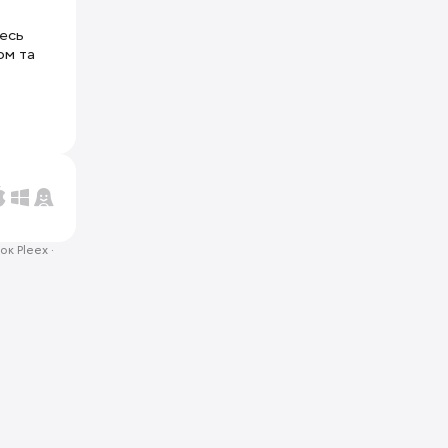
тесь
ом та
ок Pleex
·