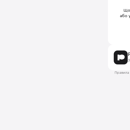
Щоб
або 
З
Правила 