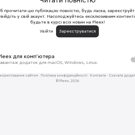
Читати повністю
 прочитати цю публікацію повністю, будь ласка, зареєструй
увійдіть у свій акаунт. Насолоджуйтесь ексклюзивним контент
будьте в курсі всіх новин на Pleex!
Увійти
Зареєструватися
Pleex для комп'ютера
авантаж додаток для macOS, Windows, Linux.
користування сайтом
·
Політика конфіденційності
·
Контакти
·
Скачати додат
© Pleex, 2026