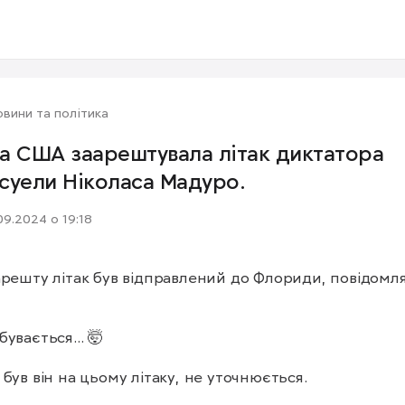
вини та політика
а США заарештувала літак диктатора
суели Ніколаса Мадуро.
09.2024 о 19:18
арешту літак був відправлений до Флориди, повідомля
увається... 🤯

 був він на цьому літаку, не уточнюється.