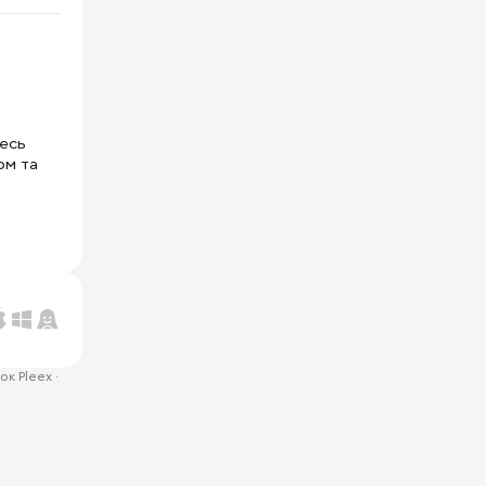
тесь
ом та
ок Pleex
·