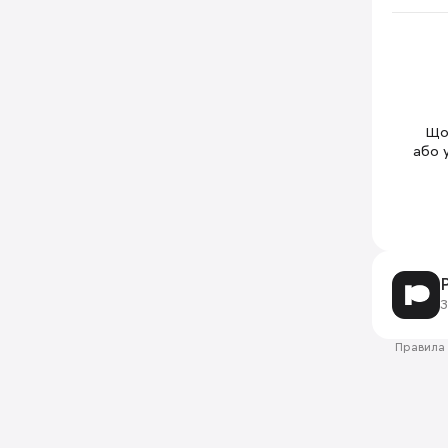
Щоб
або 
З
Правила 