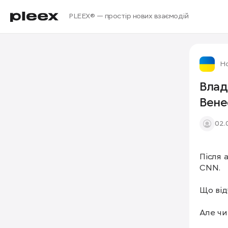
PLEEX® — простір нових взаємодій
Но
Влад
Вене
02.
Після 
CNN.

Що відб
Але чи