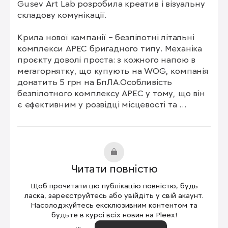
Gusev Art Lab розробила креатив і візуальну 
складову комунікації.

Крила нової кампанії – безпілотні літальні 
комплекси АРЕС бригадного типу. Механіка 
проєкту доволі проста: з кожного напою в 
мегагорнятку, що купують на WOG, компанія 
донатить 5 грн на БпЛА.Особливість 
безпілотного комплексу АРЕС у тому, що він 
є ефективним у розвідці місцевості та 
“бачить” на відстань до 50 км. Крім того, він 
ефективний у корегуванні FPV, 
підтвердженні уражень і прокладає коридор 
для розвідувальних дій. Це і треба було 
підкреслити в креативі. 

Читати повністю
Для цього  дизайнери візуально відмітили 
Щоб прочитати цю публікацію повністю, будь
умовну зону, яку покривають БпЛА, а 
ласка, зареєструйтесь або увійдіть у свій акаунт.
заштрихована місцевість у формі MEGAКАВИ, 
Насолоджуйтесь ексклюзивним контентом та
будьте в курсі всіх новин на Pleex!
стала символізувати підконтрольну нашим 