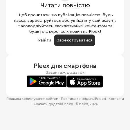
Читати повністю
Щоб прочитати цю публікацію повністю, будь
ласка, зареєструйтесь або увійдіть у свій акаунт.
Насолоджуйтесь ексклюзивним контентом та
будьте в курсі всіх новин на Pleex!
Увійти
Зареєструватися
Pleex для
смартфона
Завантаж додаток
Правила користування сайтом
·
Політика конфіденційності
·
Контакти
·
Скачати додаток Pleex
·
© Pleex, 2026