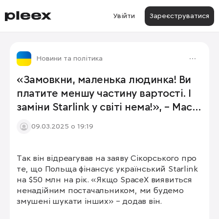
Увійти
Зареєструватися
Новини та політика
«Замовкни, маленька людинка! Ви
платите меншу частину вартості. І
заміни Starlink у світі нема!», – Маск
голові МЗС Польщі Сікорському.
09.03.2025 о 19:19
Так він відреагував на заяву Сікорського про 
те, що Польща фінансує український Starlink 
на $50 млн на рік. «Якщо SpaceX виявиться 
ненадійним постачальником, ми будемо 
змушені шукати інших» – додав він.
