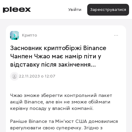
Увійти
Зареєструватися
Крипто
Засновник криптобіржі Binance
Чанпен Чжао має намір піти у
відставку після закінчення
кримінального розслідування, що
22.11.2023 о 12:07
стосується його підприємства.
Чжао зможе зберегти контрольний пакет 
акцій Binance, але він не зможе обіймати 
керівну посаду у власній компанії.

Раніше Binance та Мін'юст США домовилися 
врегулювати свою суперечку. Згідно з 