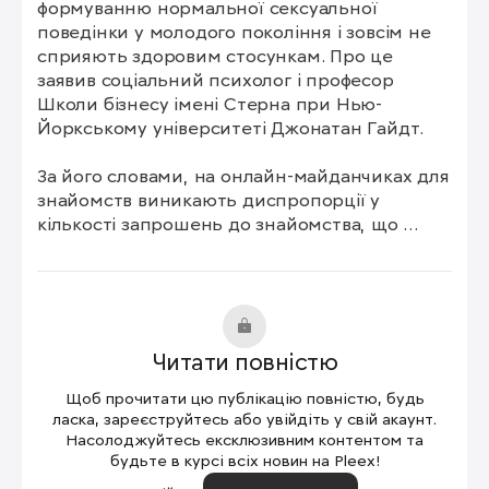
формуванню нормальної сексуальної 
поведінки у молодого покоління і зовсім не 
сприяють здоровим стосункам. Про це 
заявив соціальний психолог і професор 
Школи бізнесу імені Стерна при Нью-
Йоркському університеті Джонатан Гайдт.

За його словами, на онлайн-майданчиках для 
знайомств виникають диспропорції у 
кількості запрошень до знайомства, що 
потім має катастрофічні наслідки.

"Невелика кількість [найбільш привабливих] 
чоловіків отримують усі запрошення [від 
жінок]. І це означає, що вони можуть 
Читати повністю
перетворитися на козлів. Вони можуть бути 
грубими, вони можуть мати стосунки з 
Щоб прочитати цю публікацію повністю, будь
багатьма жінками", – пояснює Гайдт. 

ласка, зареєструйтесь або увійдіть у свій акаунт.
Насолоджуйтесь ексклюзивним контентом та
будьте в курсі всіх новин на Pleex!
Він зауважує, що жінки, які натрапляють на 